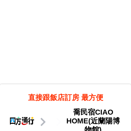
直接跟飯店訂房
最方便
喬民宿CIAO
HOME(近蘭陽博
物館)