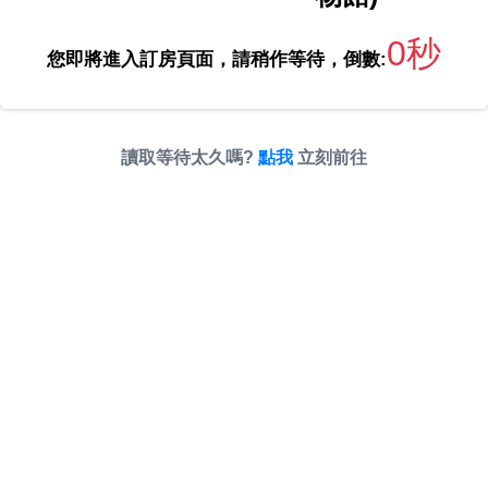
0秒
您即將進入訂房頁面，請稍作等待，倒數:
讀取等待太久嗎?
點我
立刻前往