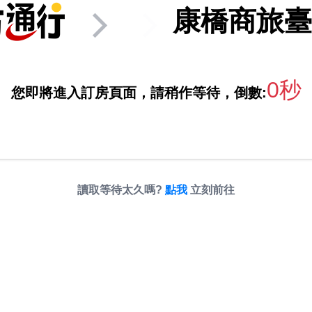
康橋商旅臺
0秒
您即將進入訂房頁面，請稍作等待，倒數:
讀取等待太久嗎?
點我
立刻前往