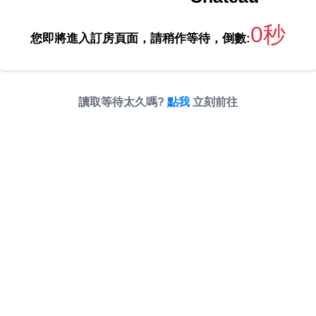
0秒
您即將進入訂房頁面，請稍作等待，倒數:
讀取等待太久嗎?
點我
立刻前往