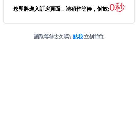
0秒
您即將進入訂房頁面，請稍作等待，倒數:
讀取等待太久嗎?
點我
立刻前往