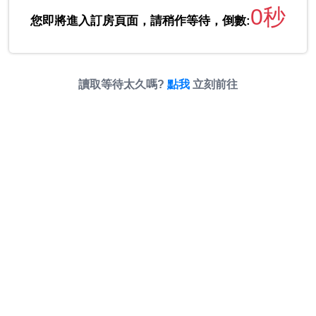
0秒
您即將進入訂房頁面，請稍作等待，倒數:
讀取等待太久嗎?
點我
立刻前往