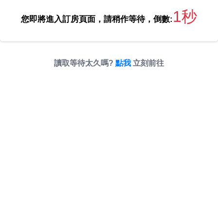
1秒
您即將進入訂房頁面，請稍作等待，倒數:
讀取等待太久嗎?
點我
立刻前往