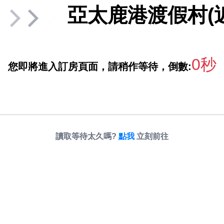
亞太鹿港渡假村(
0秒
您即將進入訂房頁面，請稍作等待，倒數:
讀取等待太久嗎?
點我
立刻前往