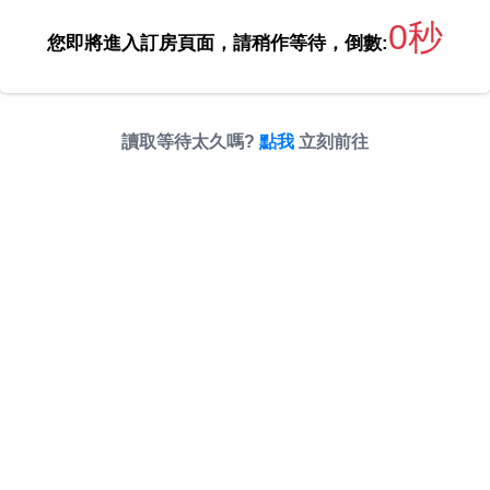
0秒
您即將進入訂房頁面，請稍作等待，倒數:
讀取等待太久嗎?
點我
立刻前往