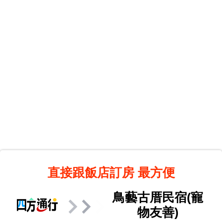
直接跟飯店訂房
最方便
鳥藝古厝民宿(寵
物友善)