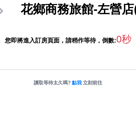
花鄉商務旅館-左營店
0秒
您即將進入訂房頁面，請稍作等待，倒數:
讀取等待太久嗎?
點我
立刻前往