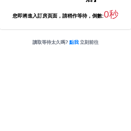
0秒
您即將進入訂房頁面，請稍作等待，倒數:
讀取等待太久嗎?
點我
立刻前往