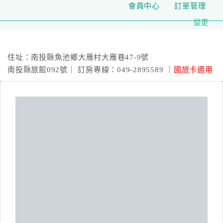
會員中心
訂單管理
變更
瑞居渡假飯店
住址：南投縣魚池鄉大雁村大雁巷47-9號
南投縣旅館092號｜ 訂房專線：049-2895589 ｜
國旅卡適用