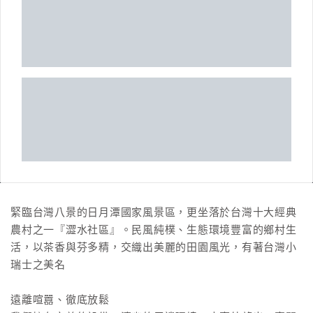
緊臨台灣八景的日月潭國家風景區，更坐落於台灣十大經典
農村之一『澀水社區』。民風純樸、生態環境豐富的鄉村生
活，以茶香與芬多精，交織出美麗的田園風光，有著台灣小
瑞士之美名
遠離喧囂、徹底放鬆