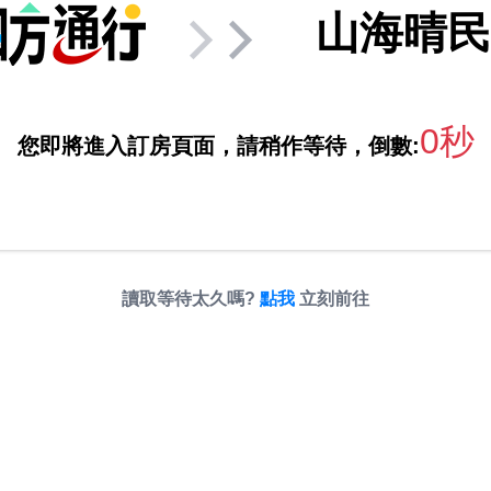
山海晴民
0秒
您即將進入訂房頁面，請稍作等待，倒數:
讀取等待太久嗎?
點我
立刻前往