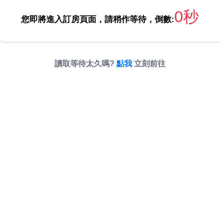
0秒
您即將進入訂房頁面，請稍作等待，倒數:
讀取等待太久嗎?
點我
立刻前往