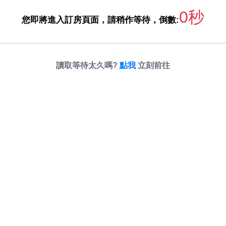
0秒
您即將進入訂房頁面，請稍作等待，倒數:
讀取等待太久嗎?
點我
立刻前往