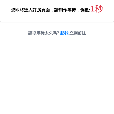
1秒
您即將進入訂房頁面，請稍作等待，倒數:
讀取等待太久嗎?
點我
立刻前往