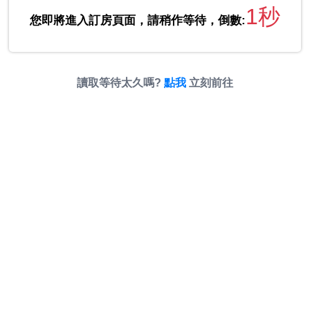
1秒
您即將進入訂房頁面，請稍作等待，倒數:
讀取等待太久嗎?
點我
立刻前往