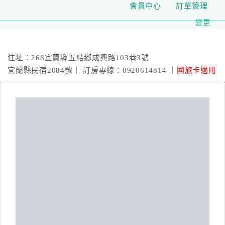
會員中心
訂單管理
變更
新森活民宿(包棟)
住址：268宜蘭縣五結鄉成興路103巷3號
宜蘭縣民宿2084號｜ 訂房專線：0920614814 ｜
國旅卡適用