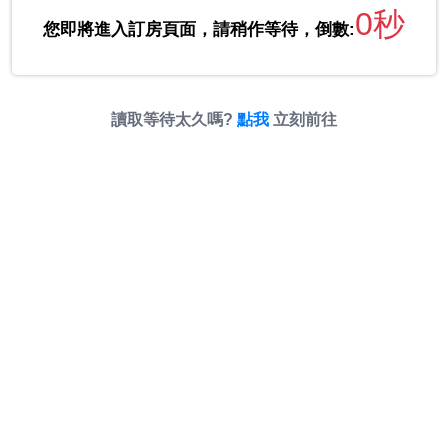
0秒
您即將進入訂房頁面，請稍作等待，倒數:
讀取等待太久嗎?
點我
立刻前往