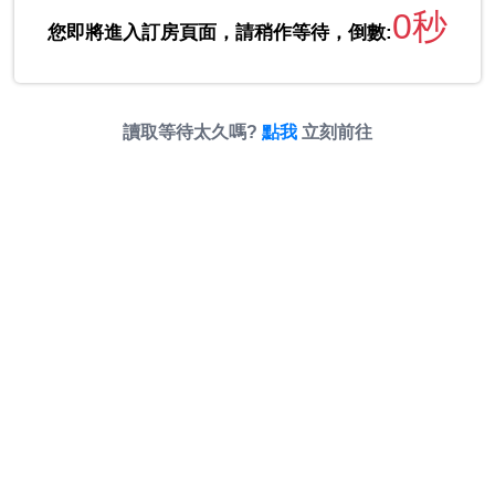
0秒
您即將進入訂房頁面，請稍作等待，倒數:
讀取等待太久嗎?
點我
立刻前往