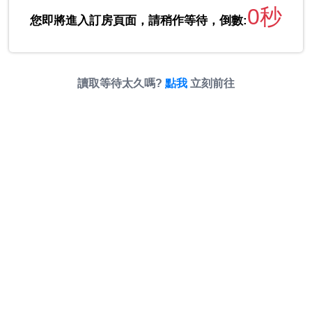
0秒
您即將進入訂房頁面，請稍作等待，倒數:
讀取等待太久嗎?
點我
立刻前往