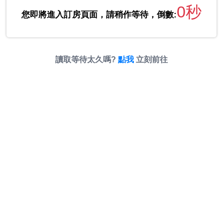
0秒
您即將進入訂房頁面，請稍作等待，倒數:
讀取等待太久嗎?
點我
立刻前往