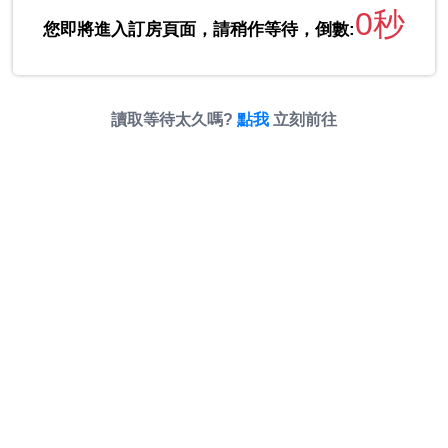
0秒
您即將進入訂房頁面，請稍作等待，倒數:
讀取等待太久嗎?
點我
立刻前往