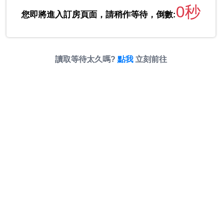
0秒
您即將進入訂房頁面，請稍作等待，倒數:
讀取等待太久嗎?
點我
立刻前往