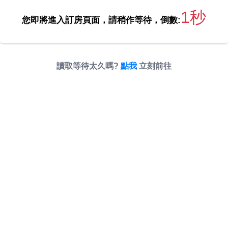
1秒
您即將進入訂房頁面，請稍作等待，倒數:
讀取等待太久嗎?
點我
立刻前往