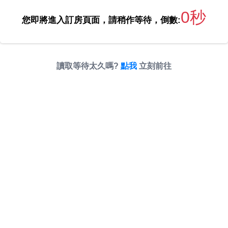
0秒
您即將進入訂房頁面，請稍作等待，倒數:
讀取等待太久嗎?
點我
立刻前往