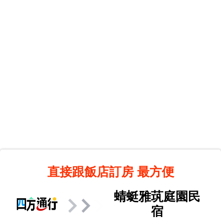
直接跟飯店訂房
最方便
蜻蜓雅茿庭園民
宿