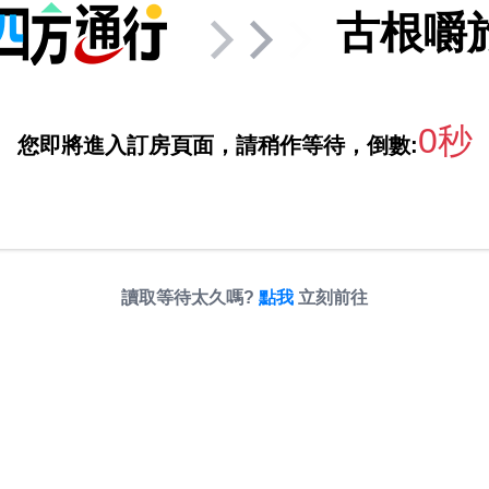
古根嚼
0秒
您即將進入訂房頁面，請稍作等待，倒數:
讀取等待太久嗎?
點我
立刻前往