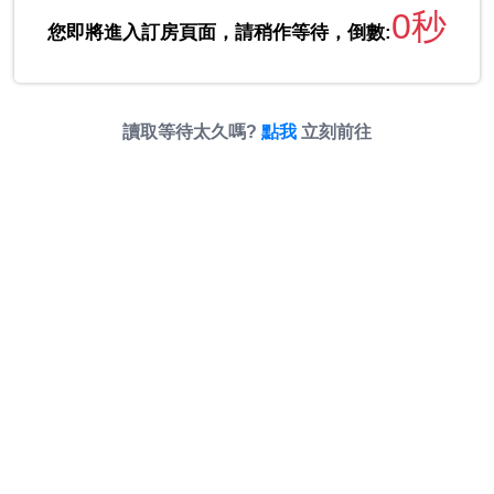
0秒
您即將進入訂房頁面，請稍作等待，倒數:
讀取等待太久嗎?
點我
立刻前往