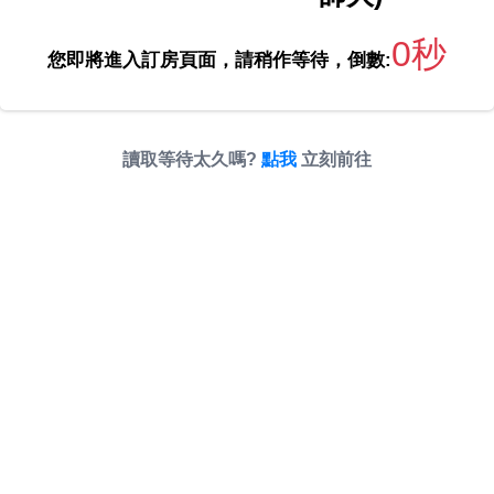
0秒
您即將進入訂房頁面，請稍作等待，倒數:
讀取等待太久嗎?
點我
立刻前往