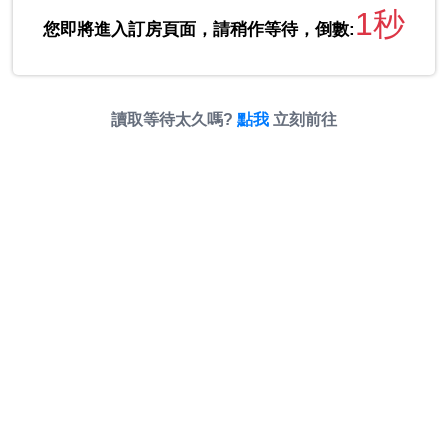
1秒
您即將進入訂房頁面，請稍作等待，倒數:
讀取等待太久嗎?
點我
立刻前往