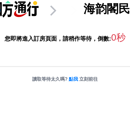
海韵閣民
0秒
您即將進入訂房頁面，請稍作等待，倒數:
讀取等待太久嗎?
點我
立刻前往