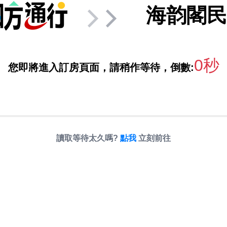
海韵閣民
0秒
您即將進入訂房頁面，請稍作等待，倒數:
讀取等待太久嗎?
點我
立刻前往