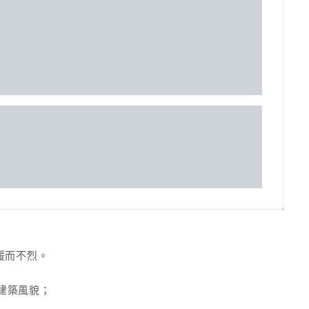
，暖而不烈。
建築風貌；