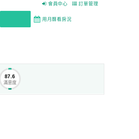
會員中心
訂單管理
重新搜尋
用月曆看房況
87.6
滿意度