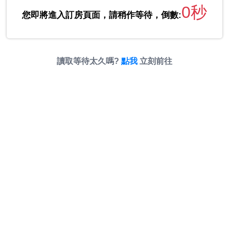
0秒
您即將進入訂房頁面，請稍作等待，倒數:
讀取等待太久嗎?
點我
立刻前往