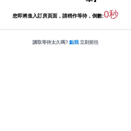
0秒
您即將進入訂房頁面，請稍作等待，倒數:
讀取等待太久嗎?
點我
立刻前往