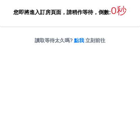
0秒
您即將進入訂房頁面，請稍作等待，倒數:
讀取等待太久嗎?
點我
立刻前往