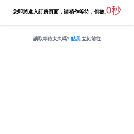
0秒
您即將進入訂房頁面，請稍作等待，倒數:
讀取等待太久嗎?
點我
立刻前往