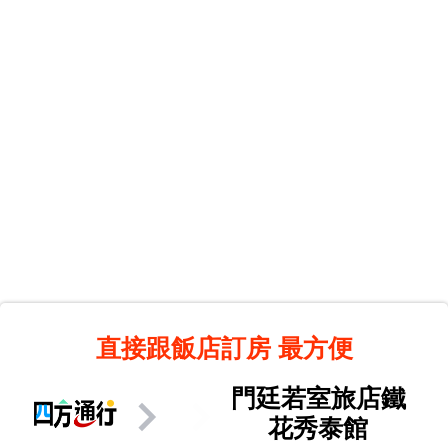
直接跟飯店訂房
最方便
門廷若室旅店鐵
花秀泰館