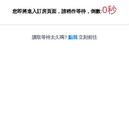
0秒
您即將進入訂房頁面，請稍作等待，倒數:
讀取等待太久嗎?
點我
立刻前往