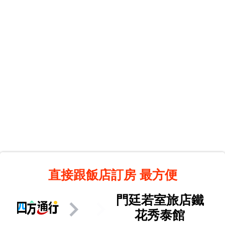
直接跟飯店訂房
最方便
門廷若室旅店鐵
花秀泰館