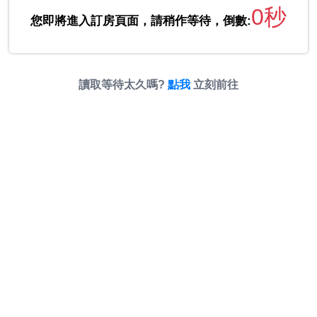
0秒
您即將進入訂房頁面，請稍作等待，倒數:
讀取等待太久嗎?
點我
立刻前往