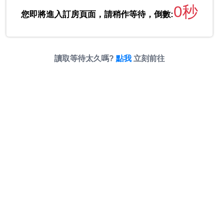
0秒
您即將進入訂房頁面，請稍作等待，倒數:
讀取等待太久嗎?
點我
立刻前往