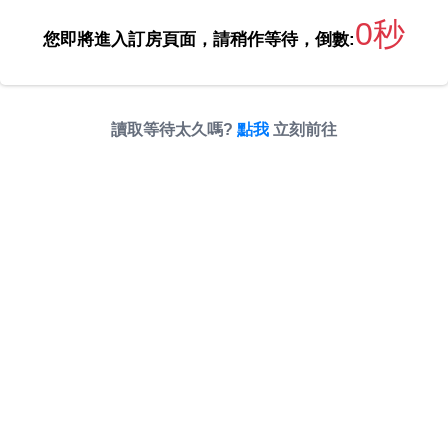
0秒
您即將進入訂房頁面，請稍作等待，倒數:
讀取等待太久嗎?
點我
立刻前往