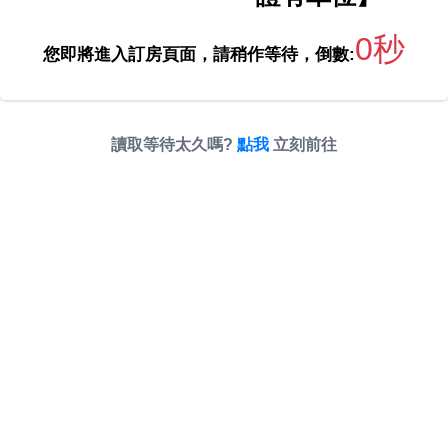
0秒
您即將進入訂房頁面，請稍作等待，倒數:
讀取等待太久嗎?
點我
立刻前往