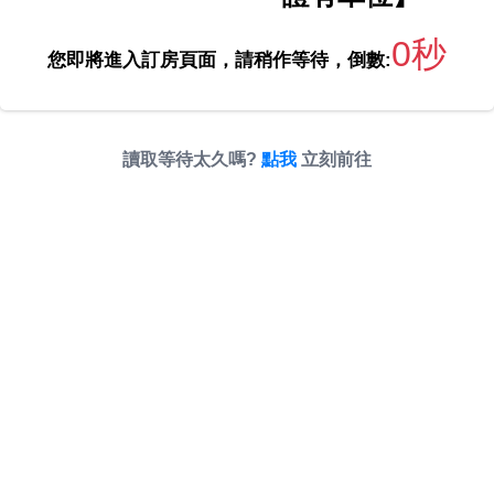
0秒
您即將進入訂房頁面，請稍作等待，倒數:
讀取等待太久嗎?
點我
立刻前往