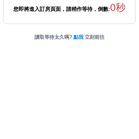
0秒
您即將進入訂房頁面，請稍作等待，倒數:
讀取等待太久嗎?
點我
立刻前往