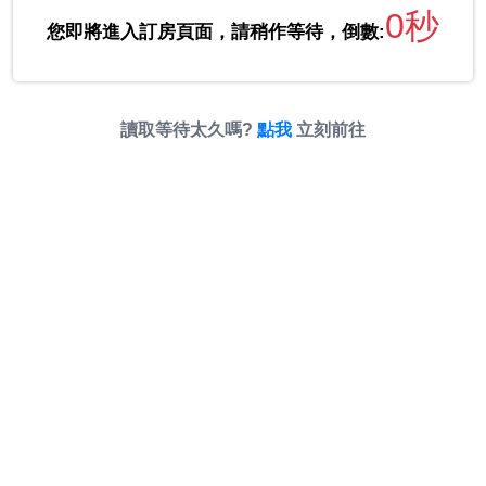
0秒
您即將進入訂房頁面，請稍作等待，倒數:
讀取等待太久嗎?
點我
立刻前往