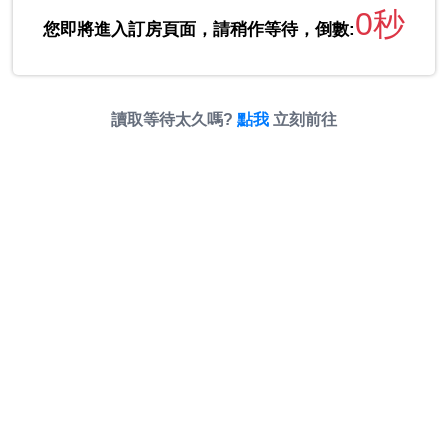
0秒
您即將進入訂房頁面，請稍作等待，倒數:
讀取等待太久嗎?
點我
立刻前往