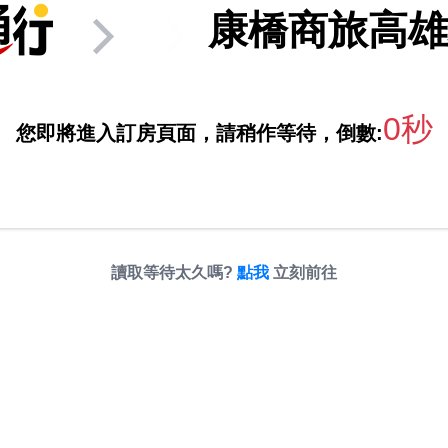
康橋商旅高雄
0秒
您即將進入訂房頁面，請稍作等待，倒數:
讀取等待太久嗎?
點我
立刻前往