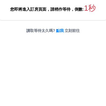
1秒
您即將進入訂房頁面，請稍作等待，倒數:
讀取等待太久嗎?
點我
立刻前往