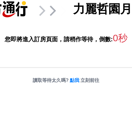
力麗哲園月
0秒
您即將進入訂房頁面，請稍作等待，倒數:
讀取等待太久嗎?
點我
立刻前往