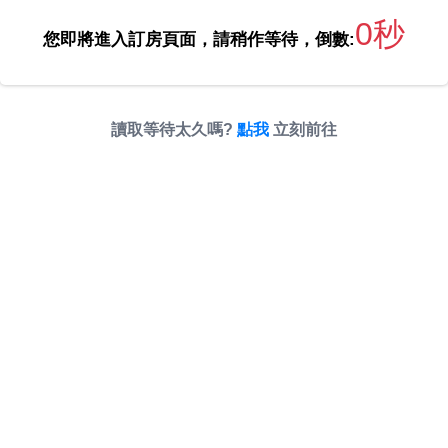
0秒
您即將進入訂房頁面，請稍作等待，倒數:
讀取等待太久嗎?
點我
立刻前往