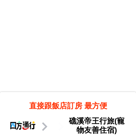
直接跟飯店訂房
最方便
礁溪帝王行旅(寵
物友善住宿)