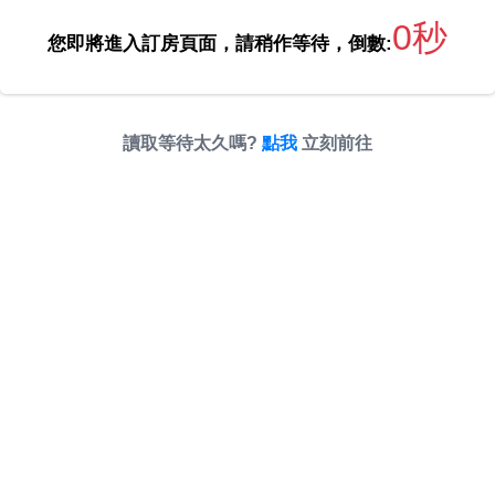
0秒
您即將進入訂房頁面，請稍作等待，倒數:
讀取等待太久嗎?
點我
立刻前往